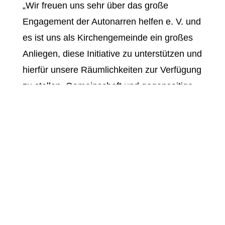
„Wir freuen uns sehr über das große
Engagement der Autonarren helfen e. V. und
es ist uns als Kirchengemeinde ein großes
Anliegen, diese Initiative zu unterstützen und
hierfür unsere Räumlichkeiten zur Verfügung
zu stellen. Gemeinschaft und gegenseitige
Hilfe sind Werte, die uns am Herzen liegen“,
erklärt
Pfarrer Michael Sinn
von der Paul-
Gerhardt-Kirche.
Falls man die Aktion unterstützen möchte,
freuen sich die Veranstalter über
Sach- und
Geldspenden
:
Kuchenspenden
, Kaffee, Milch und